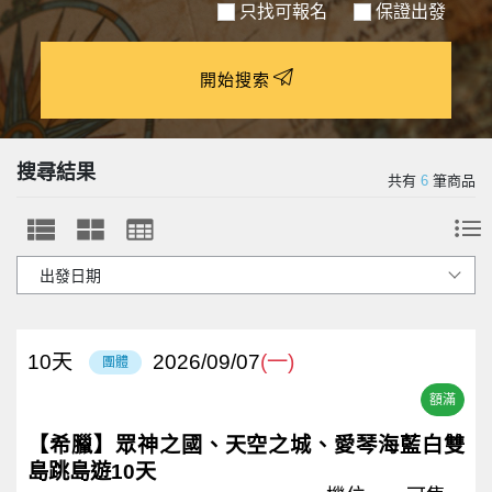
只找可報名
保證出發
開始搜索
搜尋結果
共有
6
筆商品
10
天
2026/09/07
(一)
團體
額滿
【希臘】眾神之國、天空之城、愛琴海藍白雙
島跳島遊10天