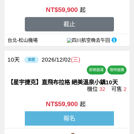
NT$59,900
起
截止
台北-松山機場
四川航空
晚去午回
10
天
2026/12/02
(三)
團體
即將額滿
限時搶購
【星宇捷克】直飛布拉格 絕美溫泉小鎮10天
機位
32
可售
2
NT$59,900
起
報名