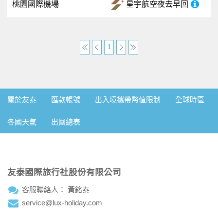
桃園國際機場
星宇航空
夜去早回
1
關於友泰
匯款帳號
出入境攜帶幣值限制
全球時區
各國天氣
出團總表
友泰國際旅行社股份有限公司
客服聯絡人： 黃銘泰
service@lux-holiday.com