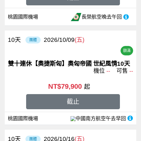
桃園國際機場
長榮航空
晚去午回
10
天
2026/10/09
(五)
團體
額滿
雙十連休【奧捷斯匈】奧匈帝國 世紀風情10天
機位
--
可售
--
NT$79,900
起
截止
桃園國際機場
中國南方航空
午去早回
10
天
2026/10/16
(五)
團體