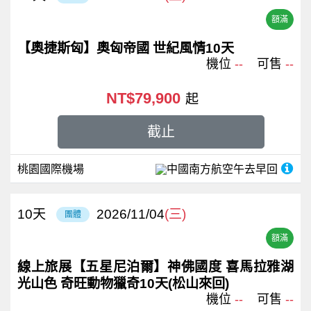
額滿
【奧捷斯匈】奧匈帝國 世紀風情10天
機位
--
可售
--
NT$79,900
起
截止
桃園國際機場
中國南方航空
午去早回
10
天
2026/11/04
(三)
團體
額滿
線上旅展【五星尼泊爾】神佛國度 喜馬拉雅湖
光山色 奇旺動物獵奇10天(松山來回)
機位
--
可售
--