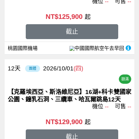
機位
--
可售
--
NT$125,900
起
截止
桃園國際機場
中國國際航空
午去早回
12
天
2026/10/01
(四)
團體
額滿
【克羅埃西亞、斯洛維尼亞】16湖+科卡雙國家
公園、鐘乳石洞、三纜車、哈瓦爾跳島12天
機位
--
可售
--
NT$129,900
起
截止