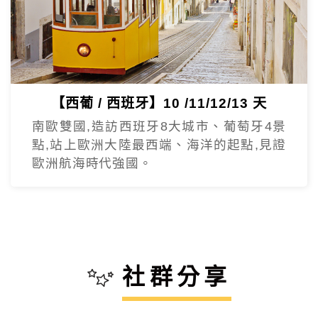
【西葡 / 西班牙】10 /11/12/13 天
南歐雙國,造訪西班牙8大城市、葡萄牙4景
點,站上歐洲大陸最西端、海洋的起點,見證
歐洲航海時代強國。
社群分享