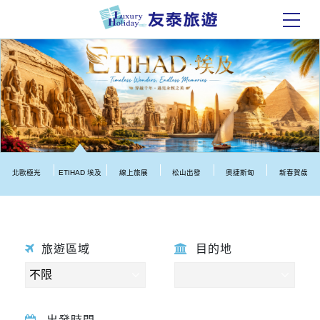
北歐極光
ETIHAD 埃及
線上旅展
松山出發
奧捷斯匈
新春賀歲
旅遊區域
目的地