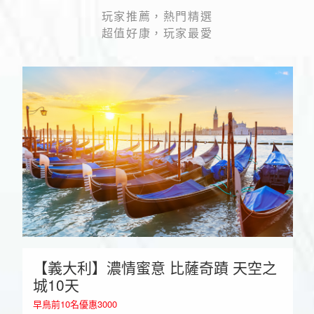
玩家推薦，熱門精選
超值好康，玩家最愛
【義大利】濃情蜜意 比薩奇蹟 天空之
城10天
早鳥前10名優惠3000