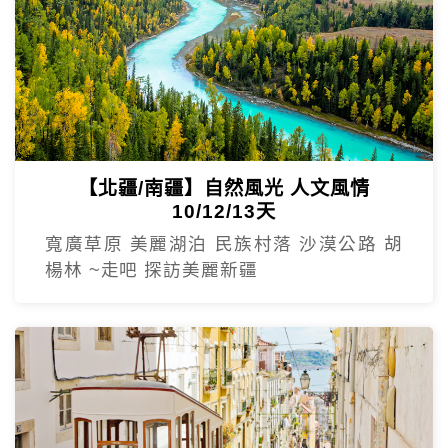
【北疆/南疆】自然風光 人文風情
10/12/13天
寬廣草原 美麗湖泊 民族村落 沙漠公路 胡
楊林 ~走吧 探訪美麗新疆