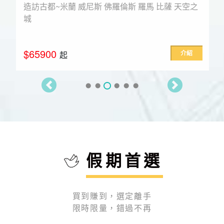
造訪古都~米蘭 威尼斯 佛羅倫斯 羅馬 比薩 天空之
城
$65900
介紹
起
假期首選
買到賺到，選定離手
限時限量，錯過不再