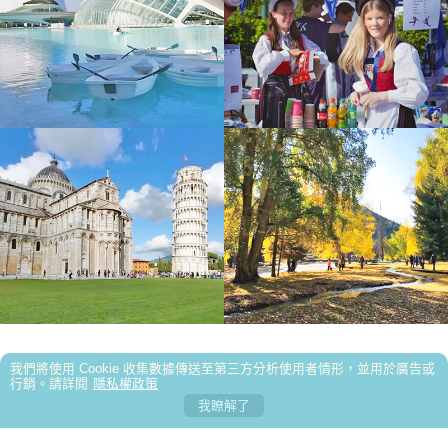
非常感謝領隊 小嵐 的細心與專業
好，非常滿意！領隊貝貝很親切
多出來走走才看得到很多不可思議 很震撼的地方
跟了好幾團 還是阿東導遊最愛唸
2026/6/17參加西班牙🇪🇸11天旅遊，一開始其實
還滿擔心拉車時間太長、逛街時間會太短。沒想到領隊魯
參加3/18～3/27的奧捷斯匈10日遊，整體行程安排
傳瀚（小魯）超棒！
得非常順暢，玩得很充實。住宿品質優良，餐食也相當不
1 個月前緣分就是這麼奇妙～ 一趟浪漫的土耳其之
錯，讓整趟旅程更加分。 特別要稱讚領隊黃弘偉，專業又
旅 充滿歡笑 充滿溫暖 充滿人跟人之間那不需彩排的默
我們這一行20個人參加9/7土耳其之旅，之前聽朋
認真負責，讓人很安心，也讓旅程更加順利愉快。 這是一
契；我們的領隊小蘇 真的好的沒話說 甚至可愛到爆…我
友說土耳其吃不好，都看石頭，難玩！我們帶著忐忑不安
參加過友泰北疆11天的行程，新疆風景壯闊悠美雖
趟CP值非常高的旅行，留下了滿滿美好回憶。未來有機
都在想 這會不會是我爸二婚的兒子！喂～超級推薦友泰
的心出發，沒想到11天的旅程，歡笑聲不斷...
然每天拉車數百公里非常辛苦，但看到美景一切值得，一
我第一次參加友泰的團在11月27號出發來北歐13
我們將使用 Cookie 收集數據傳送至第三方分析使用者情形，並用於廣告或
會，一定還會再參加友泰的團！
超級優質小蘇(蘇浤洧)
生必遊，吃好住好...
天，友泰的北歐真的很讚，物超所值，尤其是領隊林美伶
此次土耳其之旅令人感動，舒心愉悅的感覺繞樑餘
行銷。請詳閱
隱私權政策
關於友泰
匯款帳號
出入境攜帶幣值限制
全球時區
我瞭解了
專業又敬業是我遇過最好的領隊
音至今不絕。
本次参加
各國天氣
出團總表