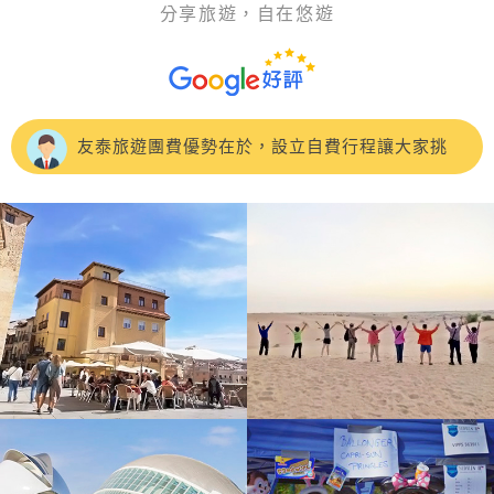
分享旅遊，自在悠遊
這次參加 友泰【快閃東歐】奧捷斯匈 東歐七大名
城10天，CP值很高，旅程風景很美麗，吃住也都符合預
這趟CP值超高的土耳其之旅吃得好住得好，開心
期，特別推薦領隊：蘇浤洧
的笑..開心的買.開心的刷刷刷....土耳其景點豐富，專業的
友泰旅遊團費優勢在於，設立自費行程讓大家挑
領隊正得及當地超帥的導遊 John，詳細的介紹特殊的景
選，非常人性化！《🇹🇷土耳其10日遊》 🌟- 極推導遊：
我是參加5/3-5/12的土耳其10日團，我的領隊是洪
色歷史及文化，加深認識土耳其國家
楊雅涵Clara
紫寧小姐，非常幸運遇到很細心很貼心
友泰的🇷🇺俄羅斯10天行程，吃住都不錯領隊👍張
儀楦（小楦）非常熱忱、隨和，積極細心的幫大家解決諸
第一次參加友泰旅行的土耳其的團，很幸運的遇到
多疑難雜症，希望未來能再跟小楦的歐洲團♥️。
一位很棒的領隊彭天明
#友泰旅行社的行程CP值超高參加4/27的土耳其之
旅 領隊高大哥專業的帶領與貼心安排
原本以為低價團不需要抱太高期待，結果整趟旅程
從行程、服務到住宿 都讓我們充滿驚喜，完全是物超所值
這次去土耳其10天7夜的團，團費便宜但是吃好住