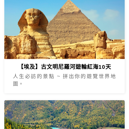
【埃及】古文明尼羅河遊輪紅海10天
人生必訪的景點 ~ 拼出你的遊覽世界地
圖。