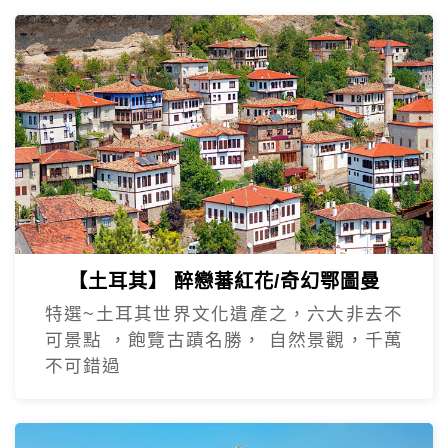
【土耳其】 醉戀蕃紅花/奇幻鄂圖曼
特選~土耳其世界文化遺產之，六大非去不
可景點 ，飽覽古蹟名勝， 自然景觀，千萬
不可錯過