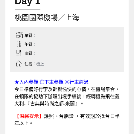
Day 1
桃園國際機場／上海
早餐
：
午餐
：
晚餐
：
住宿
：機上
★
入內參觀
◎
下車參觀
※
行車經過
今日準備好行李及輕鬆愉快的心情，在機場集合，
在領隊的協助下辦理出境手續後，經轉機點飛往義
大利-『古典與時尚之都-米蘭』。
【溫馨提示】
護照、台胞證 ，有效期於抵台日半
年以上。