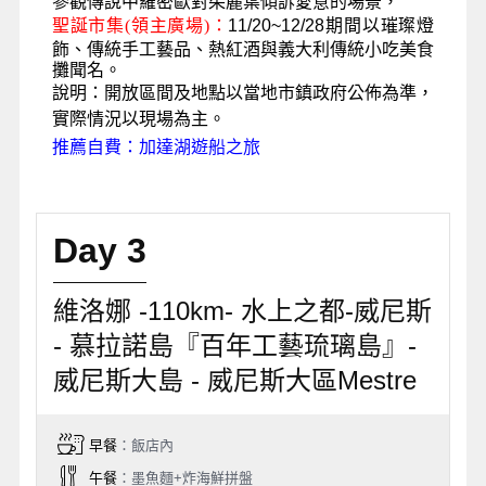
參觀
傳
說中羅密歐對茱麗葉傾訴愛意的場景，
聖誕市集
(領主廣場)
：
11/20~12/28
期間
以璀璨燈
飾、傳統手工藝品、熱紅酒與義大利傳統小吃美食
攤聞名。
說明：
開放區間及地點以當地市鎮政府公佈為準，
實際情況以現場為主。
推薦自費：
加達湖遊船之旅
Day 3
維洛娜 -110km- 水上之都-威尼斯
- 慕拉諾島『百年工藝琉璃島』-
威尼斯大島 - 威尼斯大區Mestre
早餐
：飯店內
午餐
：墨魚麵+炸海鮮拼盤