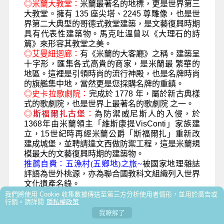
◎
米蘭大教堂：
米蘭最著名的地標，更是世界第三
大教堂。擁有
135
座尖塔、
2245
尊雕像，也是世
界第二大
典型的哥德式
教堂
建築
，是文藝復興時期
具有代表性建築物。馬克吐溫曾以《大理石的詩
篇》來形容其教堂之美。
◎
艾曼紐迴廊：
有《米蘭的大客廳》之稱。建築呈
十字形，匯集各式高貴的商家，是米蘭最 繁華的
地區。這裡是引領時尚的流行神殿，也是名牌時尚
的旗艦集中地，當然更是您採購名牌的重鎮。
◎
史卡拉歌劇院：
完成於
1778
年，屬於新古典樣
式的歌劇院，也是世界上最著名的歌劇院 之一。
◎
斯福爾扎古堡
：
為防禦威尼斯人的入侵，於
1368
年由米蘭領主「維斯康提
VisConti」
家族建
立，
15
世紀時再經米蘭公爵「斯福爾扎」重新改
建成城堡，並聘請達文西做防禦工程，這是米蘭規
模最大的文藝復興時期的建築物。
推薦自費
：
五漁村(五鄉地)之旅~
被國家地理雜誌
評語為世外桃源，
亦為聯合國教科文組織列入世界
文化遺產名錄。
我們將使用 Cookie 收集數據傳送至第三方分析使用者情形，並用於廣告或
行銷。請詳閱
隱私權政策
我瞭解了