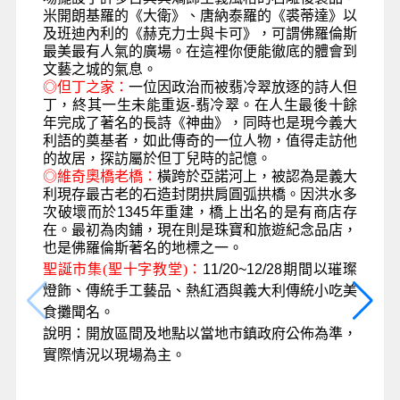
米開朗基羅的《大衛》、唐納泰羅的《裘蒂達》以
及班迪內利的《赫克力士與卡可》，可謂佛羅倫斯
最美最有人氣的廣場。
在這裡你便能徹底的體會到
文藝之城的氣息。
◎
但丁之家：
一位因政治而被翡冷翠放逐的詩人但
丁，
終其一生未能重返
-
翡冷翠。在人生最後十餘
年完成了著名的長詩《神曲》，同時也
是現今義大
利語的奠基者，如此傳奇的一位人物，值得走訪他
的故居，探訪屬於但丁兒時的記憶。
◎
維奇奧橋老橋
：
橫跨於亞諾河上，
被認為是義大
利現存最古老的石造封閉拱肩圓弧拱橋。
因洪水多
次破壞而於1345年重建，橋上出名的是有商店存
在。最初為肉鋪，現在則是珠寶和旅遊紀念品店，
也是佛羅倫斯著名的地標之一。
聖誕市集
(聖十字教堂)
：
11/20~12/28
期間
以璀璨
燈飾、傳統手工藝品、熱紅酒與義大利傳統小吃美
食攤聞名。
說明：
開放區間及地點以當地市鎮政府公佈為準，
實際情況以現場為主。