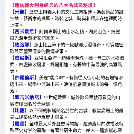
【造訪義大利最經典的八大名城及秘境】
【米蘭】
歷史上與義大利的文化血肉相連。為藝術品的誕
生地、藝術家的搖籃、時裝之城，時尚和經典在這裡同時
上演。
【西米歐尼】
阿爾卑斯山的山水名鎮，湖光山色、綺麗
風光深受藝術家們喜愛。
【維洛娜
】
莎士比亞筆下的一段歐洲浪漫傳奇，聆賞羅密
歐與茱麗葉淒美的愛情故事。
【威尼斯】
亞得里亞海一顆璀璨明珠，獨一無二的水鄉溫
柔，四處微波蕩漾、橋堤相連，有著地中海最強的高雅風
骨。
【佛羅倫斯】
美麗"翡冷翠"。藝術從大街小巷的石塊裡滲
透出來、縫隙中流溢出來，浪漫氣息瀰漫城市的每一個角
落。
【聖吉米納諾】
中世紀建築，城外數公里就可看見的山
城塔樓聞名於全歐洲。
【比薩】
以不倒的
斜塔聞名於世的古城，教堂廣場上的
羅
曼式建築
依然訴說歷史榮景。
【羅馬】
全球最大戶外歷史博物館，經過歲月的洗禮及特
殊歷史背景的薰陶，有著無窮生命力，給人一種震撼心靈