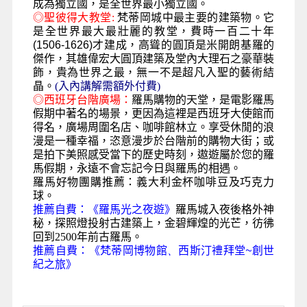
成為獨立國，是全世界最小獨立國。
◎
聖彼得大教堂
:
梵蒂岡城中最主要的建築物。它
是全世界最大最壯麗的教堂，費時一百二十年
(1506-1626)
才建成，高聳的圓頂是米開朗基羅的
傑作，其雄偉宏大圓頂建築及堂內大理石之豪華裝
飾，貴為世界之最，無一不是超凡入聖的藝術結
晶。
(入內講解需額外付費)
◎
西班牙台階廣場：
羅馬購物的天堂，是電影羅馬
假期中著名的場景，更因為這裡是西班牙大使館而
得名，廣場周圍名店、咖啡館林立。享受休閒的浪
漫是一種幸福，恣意漫步於台階前的購物大街；或
是拍下美照感受當下的歷史時刻，遨遊屬於您的羅
馬假期，永遠不會忘記今日與羅馬的相遇。
羅馬好物團購推薦：義大利金杯咖啡豆及巧克力
球。
推薦自費
：
《羅馬光之夜遊》
羅馬城入夜後格外神
秘，探照燈投射古建築上，金碧輝煌的光芒，彷彿
回到2500年前古羅馬。
推薦自費：
《梵蒂岡博物館
、
西斯汀禮拜堂
~
創世
紀之旅》