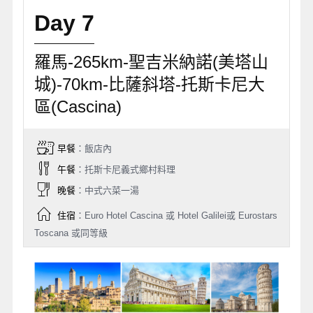
Day 7
羅馬-265km-聖吉米納諾(美塔山
城)-70km-比薩斜塔-托斯卡尼大
區(Cascina)
早餐
：飯店內
午餐
：托斯卡尼義式鄉村料理
晚餐
：中式六菜一湯
住宿
：Euro Hotel Cascina 或 Hotel Galilei或 Eurostars
Toscana 或同等級