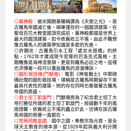
◎
萬神殿：
被米開朗基羅稱讚為《天使之光》，是
古羅馬帝國滅亡後，碩果僅存的一個圓頂建築，在
聖母百花大教堂圓頂完成前，萬神殿都還是世界上
最大的圓頂建築，如今依舊屹立不搖，由此不難想
像古羅馬人的建築學知識是多麼的先進。
◎
許願池：
古羅馬引水工程「處女水道橋」的終
點，
1762
年才建成現今宏偉的巴洛克式風格，主
題雕像是海神涅普頓，更是到羅馬必訪之地。這裡
也流傳著一段可以重返羅馬的浪漫傳說。
◎
圓形競技場
(
鬥獸場
)
：
電影《神鬼戰士》中那磅
礡壯闊的圓形競技場，堪稱是古羅馬時期留存下來
最具代表性的建築，她的存在同時也象徵著古羅馬
帝國的鼎盛。
◎
君士坦丁凱旋門：
鬥獸場旁為了紀念君士坦丁大
帝打勝仗所建的君士坦丁凱旋門，經過數千年的風
雨侵襲，依舊屹立不搖的矗立於此，彷彿在說古羅
馬帝國的榮譽一直都在。
◎
梵蒂岡教皇國：
國中之國，奉教宗為元首，是全
球天主教會的總本源，從
1929年
起與義大利分開