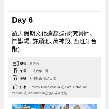
Day 6
羅馬假期文化遺產巡禮(梵蒂岡､
鬥獸場､許願池､萬神殿､西班牙台
階)
早餐
：飯店內
午餐
：中式六菜一湯
晚餐
：方便逛街 敬請自理
住宿
：Belstay Roma Aurelia 或 Hotel Roma Tor
Vergata 或 Warmthotel或同級 或同等級