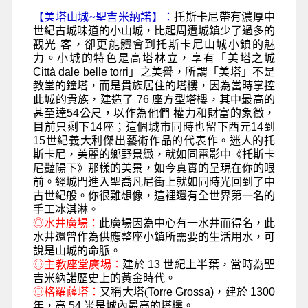
【美塔山城~聖吉米納諾】：
托斯卡尼帶有濃厚中
世紀古城味道的小山城，比起周遭城鎮少了過多的
觀光 客，卻更能體會到托斯卡尼山城小鎮的魅
力。小城的特色是高塔林立，享有「美塔之城
Città dale belle torri
」之美譽，所謂「美塔」不是
教堂的鐘塔，而是貴族居住的塔樓，因為當時掌控
此城的貴族，建造了
76
座方型塔樓，其中最高的
甚至達
54
公尺，以作為他們 權力和財富的象徵，
目前只剩下
14
座；這個城市同時也留下西元
14
到
15
世紀義大利傑出藝術作品的代表作。迷人的托
斯卡尼，美麗的鄉野景緻，就如同電影中《托斯卡
尼豔陽下》那樣的美景，如今真實的呈現在你的眼
前。經城門進入聖喬凡尼街上就如同時光回到了中
古世紀般。你很難想像，這裡還有全世界第一名的
手工冰淇淋。
◎
水井廣場：
此廣場因為中心有一水井而得名，此
水井還曾作為供應整座小鎮所需要的生活用水，可
說是山城的命脈。
◎
主教座堂廣場：
建於
13
世紀上半葉，當時為聖
吉米納諾歷史上的黃金時代。
◎
格羅薩塔
：
又稱大塔(
Torre Grossa)，
建於
1300
年，高
54
米是城內最高的塔樓。