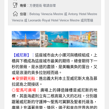
晚餐
：方便逛街 敬請自理
住宿
：Belstay Venezia Mestre 或 Antony Hotel Mestre
Venezia 或 Leonardo Royal Hotel Venice Mestre 或同等級
【
威尼斯】：
這座城市由大小運河與橋樑組成，上
橋與下橋成為這座城市最美的期待，總會期待下一
秒的景緻，是水道的盡頭、是美輪美奐的窗台，又
或是浪漫的貢多拉划經而過。
★安排觀光船：
進出義大利本土至威尼斯大島及慕
拉諾島之間接送。
◎
聖馬可廣場：
廣場上的磚造鐘樓是威尼斯的地
標，其面海處則立有二根高聳入天的石柱，分別雄
踞著威尼斯的守護神～聖馬可翼獅及聖者托達洛，
廣場上充滿著音樂、情侶、鴿子和來自世界各地的