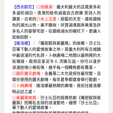
【西米歐尼】
◎
加達湖
：
義大利最大的且風景多彩
多姿的湖泊，清澄的綠色湖面自古即廣 受詩人的
讚賞，古老的
◎
水上古堡
，蔚藍的天空，還有碧綠
色的湖光山色，美不勝收，欣賞湖濱兩岸美景及許
多名人的豪華宅邸，在碧綠湖水的襯托下，更讓人
如痴如醉。
【
維洛娜
】：
『羅密歐與茱麗葉』的故鄉，莎士比
亞筆下動人的愛情故事之地。是義大利所有古城鎮
中最浪漫的代名詞。卜納廣場二地間以最熱鬧的大
街連接，兩旁店家足令人 流連忘返。你可以漫步
浪漫迷情小巷街情，幾乎每一個轉角都有驚喜。
◎
圓形露天劇場：
全義第二大也是保存最完整，且
還在使用的露天劇場，每年夏季都還會舉行歌劇。
◎
卜納廣場：
維洛娜最熱鬧的廣場，是前往維洛娜
時必訪之處。
◎
茱麗葉故居：
莎士比亞的經典悲劇《羅密歐與茱
麗葉》而聞名全球的浪漫聖地，
緬懷『莎士比亞』
筆下動人的愛情故事。