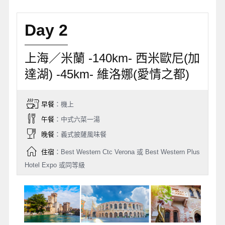
Day 2
上海／米蘭 -140km- 西米歐尼(加
達湖) -45km- 維洛娜(愛情之都)
早餐
：機上
午餐
：中式六菜一湯
晚餐
：義式披薩風味餐
住宿
：Best Western Ctc Verona 或 Best Western Plus
Hotel Expo 或同等級