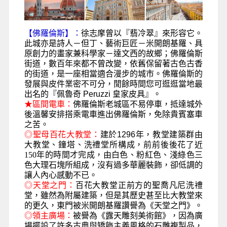
【佛羅倫斯】：
徐志摩曾以『翡冷翠』來形容它。
此城亦是詩人－但丁、藝術巨匠－米開朗基羅、具
原創力的畫家兼科學家－達文西的故鄉；佛羅倫斯
街道，數百年來都不曾改變，依舊保留著古色古香
的街道，是一座相當適合漫步的城市。佛羅倫斯的
發展與皮件業密不可分，閒餘時間您可逛逛當地最
出名的
『佩魯奇
Peruzzi
皇家皮具』
。
★區間電車：
佛羅倫斯老城區不易停車，抵達城外
後溫馨安排搭乘電車
進出佛羅倫斯，免除貴賓塞車
之苦。
◎
聖母百花大教堂：
建於
1296
年，教堂建築群由
大教堂、鐘塔、洗禮堂所構成，前前後後花了近
150年的時間才完成，由白色、粉紅色、淺綠色三
色大理石塊所組成，沒有過多華麗裝飾，卻低調的
讓人內心感動不已。
◎
天堂之門：
百花大教堂正前方的聖喬凡尼洗禮
堂，雖然為附屬建築，但是其歷史甚至比大教堂來
的更久，東門被米開朗基羅讚譽為《天堂之門》。
◎
領主廣場：
被譽為《露天雕刻美術館》，
因為廣
場擺設了許多古典與矯飾主義風格的石雕複製品，