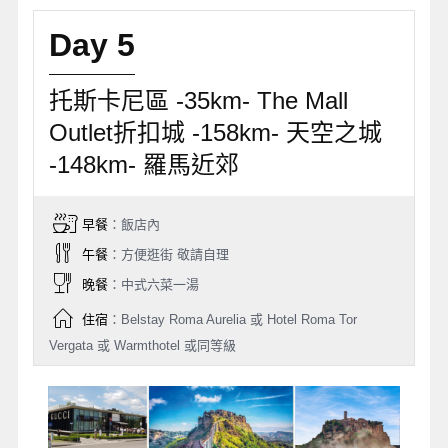
Day 5
托斯卡尼區 -35km- The Mall
Outlet折扣城 -158km- 天空之城
-148km- 羅馬近郊
早餐
：飯店內
午餐
：方便逛街 敬請自理
晚餐
：中式六菜一湯
住宿
：Belstay Roma Aurelia 或 Hotel Roma Tor
Vergata 或 Warmthotel 或同等級