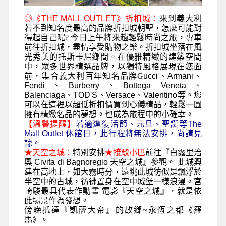
◎
《
THE MALL OUTLET
》折扣城
：
來到義大利
若不到知名度最高的品牌
折扣城朝聖，怎麼可能對
得起自己呢? 今日上午將來趟輕鬆時尚之旅，專車
前往
折扣城，盡情享受購物之樂。折扣城
坐落在風
光秀美的托斯卡尼鄉間。在優雅精緻的建築空間
中，眾多世界精選品牌，以獨特風格展現在您面
前，集合義大利百年知名品牌G
ucci、Armani、
Fendi、Burberry、Bottega Veneta、
Balenciaga、TOD'S、Versace、Valentino
等。您
可以在這裡以超低折扣價買到心儀精品，輕鬆一圓
擁有精緻名品的夢想。也成為旅程中的小確幸。
【溫馨提醒】
若適逢復活節、元旦、聖誕等
The
Mall Outlet
休館日，此行程將無法安排，尚請見
諒。
★天空之城：
特別安排
★接駁小巴
前往『白露里治
奧
Civita di Bagnoregio
天空之城』參觀。 此城興
建在高地上，如大霧時分，遠眺此城彷似是飄浮於
半空中的古城，彷彿置身在空中城堡一樣浪漫。宮
崎駿最具代表作動畫 電影『天空之城』，就是依
此場景作為發想。
傍晚抵達『凱薩大帝』的故鄉~永恆之都《羅
馬》。