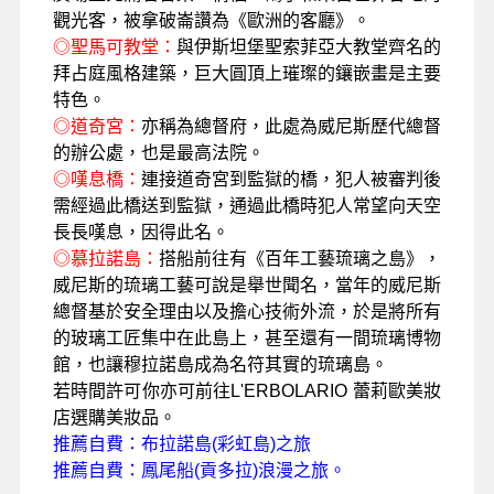
觀光客，被拿破崙讚為《歐洲的客廳》。
◎
聖馬可教堂：
與伊斯坦堡聖索菲亞大教堂齊名的
拜占庭風格建築，巨大圓頂上璀璨的鑲嵌畫是主要
特色。
◎
道奇宮：
亦稱為總督府，此處為威尼斯歷代總督
的辦公處，也是最高法院。
◎
嘆息橋：
連接道奇宮到監獄的橋，犯人被審判後
需經過此橋送到監獄，通過此橋時犯人常望向天空
長長嘆息，因得此名。
◎
慕
拉諾島：
搭船前往有《
百年工藝琉璃之島
》，
威尼斯的
琉璃
工藝可說是舉世聞名，當年的威尼斯
總督基於安全理由以及擔心技術外流，於是將所有
的玻璃工匠集中在此島上，甚至還有一間琉璃博物
館，也讓穆拉諾島成為名符其實的
琉璃
島。
若時間許可你亦可前往
L'ERBOLARIO
蕾莉歐美妝
店選購美妝品。
推薦自費：
布拉諾島
(
彩虹島
)
之旅
推薦自費：
鳳尾船
(
貢多拉
)
浪漫之旅。