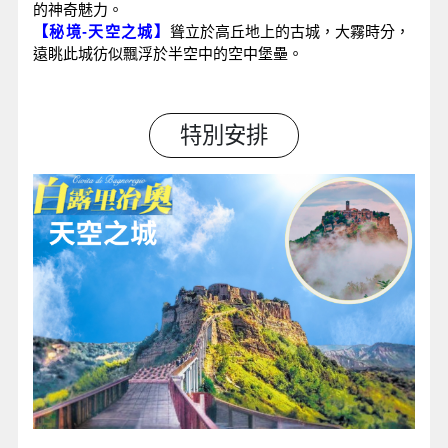
的神奇魅力。
【秘境-天空之城】
聳立於高丘地上的古城，大霧時分，
遠眺此城彷似飄浮於半空中的空中堡壘。
特別安排