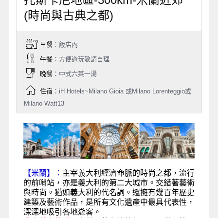
(時尚與古典之都)
早餐
：飯店內
午餐
：方便遊玩敬請自理
晚餐
：中式六菜一湯
住宿
：iH Hotels~Milano Gioia 或Milano Lorenteggio或
Milano Watt13
【米蘭】：
主宰義大利經濟命脈的時尚之都，流行
的前哨站，亦是義大利的第二大城市。交錯著藝術
與時尚。猶如義大利的代名詞。還擁有幾百年歷史
建築及藝術作品，是所有文化遺產中最具代表性，
深深地吸引各地遊客。