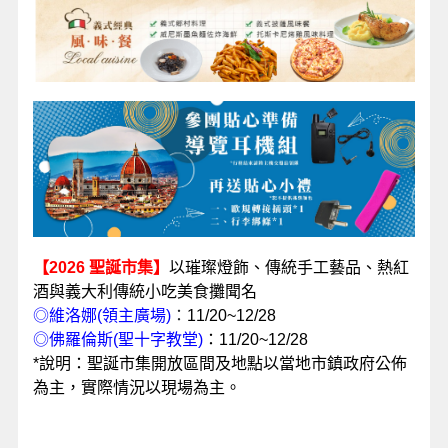
【2026 聖誕市集】
以璀璨燈飾、傳統手工藝品、熱紅
酒與義大利傳統小吃美食攤聞名
◎
維洛娜
(領主廣場)
：
11/20~12/28
◎佛羅倫斯(聖十字教堂)
：
11/20~12/28
*說明：聖誕市集開放區間及地點以當地市鎮政府公佈
為主，實際情況以現場為主。