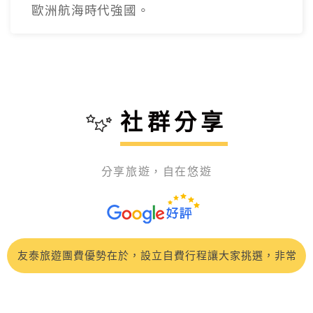
歐洲航海時代強國。
社群分享
分享旅遊，自在悠遊
這次參加 友泰【快閃東歐】奧捷斯匈 東歐七大名城10
天，CP值很高，旅程風景很美麗，吃住也都符合預期，特
這趟CP值超高的土耳其之旅吃得好住得好，開心的笑..開
別推薦領隊：蘇浤洧
心的買.開心的刷刷刷....土耳其景點豐富，專業的領隊正
友泰旅遊團費優勢在於，設立自費行程讓大家挑選，非常
得及當地超帥的導遊 John，詳細的介紹特殊的景色歷史
人性化！《🇹🇷土耳其10日遊》 🌟- 極推導遊：楊雅涵
我是參加5/3-5/12的土耳其10日團，我的領隊是洪紫寧小