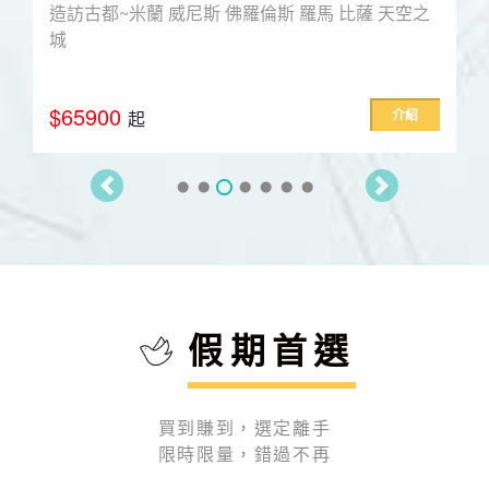
造訪古都~米蘭 威尼斯 佛羅倫斯 羅馬 比薩 天空之
城
$65900
介紹
起
假期首選
買到賺到，選定離手
限時限量，錯過不再