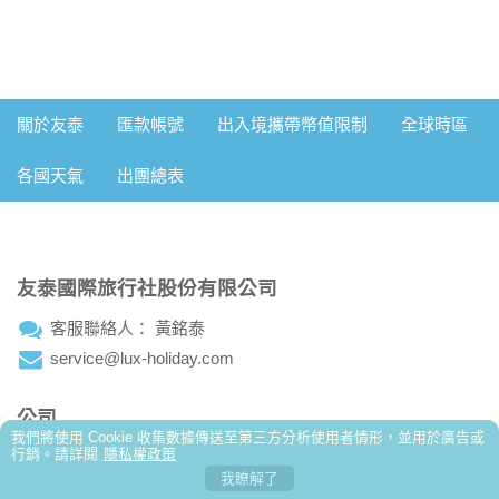
及文化，加深認識土耳其國家
Clara
姐，非常幸運遇到很細心很貼心
友泰的🇷🇺俄羅斯10天行程，吃住都不錯領隊👍張儀楦
（小楦）非常熱忱、隨和，積極細心的幫大家解決諸多疑
第一次參加友泰旅行的土耳其的團，很幸運的遇到一位很
關於友泰
匯款帳號
出入境攜帶幣值限制
全球時區
難雜症，希望未來能再跟小楦的歐洲團♥️。
棒的領隊彭天明
#友泰旅行社的行程CP值超高參加4/27的土耳其之旅 領
各國天氣
出團總表
隊高大哥專業的帶領與貼心安排
原本以為低價團不需要抱太高期待，結果整趟旅程從行
程、服務到住宿 都讓我們充滿驚喜，完全是物超所值非常
這次去土耳其10天7夜的團，團費便宜但是吃好住好，非
友泰國際旅行社股份有限公司
感謝領隊 小嵐 的細心與專業
常滿意！領隊貝貝很親切
多出來走走才看得到很多不可思議 很震撼的地方 跟了好
客服聯絡人： 黃銘泰
幾團 還是阿東導遊最愛唸
2026/6/17參加西班牙🇪🇸11天旅遊，一開始其實還滿擔
service@lux-holiday.com
心拉車時間太長、逛街時間會太短。沒想到領隊魯傳瀚
參加3/18～3/27的奧捷斯匈10日遊，整體行程安排得非常
公司
我們將使用 Cookie 收集數據傳送至第三方分析使用者情形，並用於廣告或
行銷。請詳閱
隱私權政策
台北市中山區松江路80號10樓 電話:02-2563-6119
（小魯）超棒！
順暢，玩得很充實。住宿品質優良，餐食也相當不錯，讓
1 個月前緣分就是這麼奇妙～ 一趟浪漫的土耳其之旅 充
我瞭解了
台中市西區公益路161號5樓-1 電話:04-2326-7288