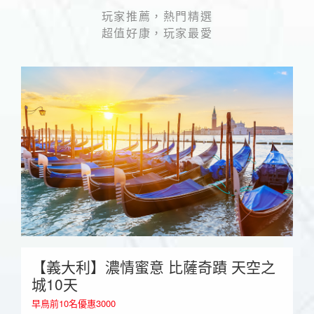
玩家推薦，熱門精選
超值好康，玩家最愛
【義大利】濃情蜜意 比薩奇蹟 天空之
城10天
早鳥前10名優惠3000