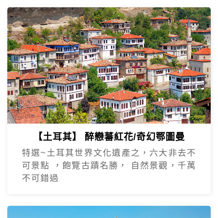
【土耳其】 醉戀蕃紅花/奇幻鄂圖曼
特選~土耳其世界文化遺產之，六大非去不
可景點 ，飽覽古蹟名勝， 自然景觀，千萬
不可錯過