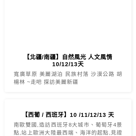
【北疆/南疆】自然風光 人文風情
10/12/13天
寬廣草原 美麗湖泊 民族村落 沙漠公路 胡
楊林 ~走吧 探訪美麗新疆
【西葡 / 西班牙】10 /11/12/13 天
南歐雙國,造訪西班牙8大城市、葡萄牙4景
點,站上歐洲大陸最西端、海洋的起點,見證