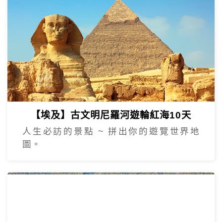
【埃及】古文明尼羅河遊輪紅海10天
人生必訪的景點 ~ 拼出你的遊覽世界地
圖。