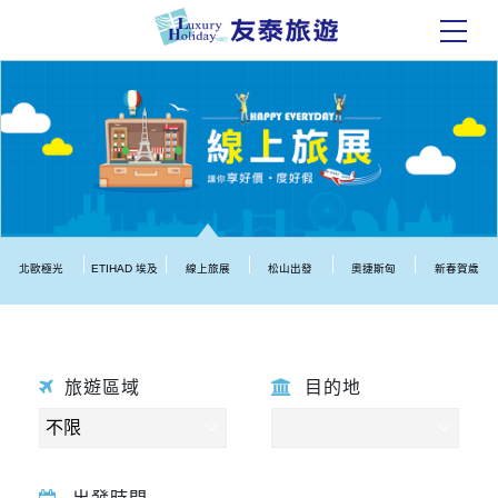
北歐極光
ETIHAD 埃及
線上旅展
松山出發
奧捷斯匈
新春賀歲
旅遊區域
目的地