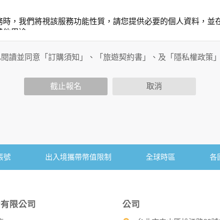
務時，我們將視該服務功能性質，請您提供必要的個人資料，並
其他用途。
功能時，會保留您所提供的姓名、電子郵件地址、聯絡方式及使
包括您使用連線設備的IP位址、使用時間、使用的瀏覽器、瀏覽
已閱讀並同意「訂購須知」、「旅遊契約書」、及「隱私權政策
內容進行統計與分析，分析結果之統計數據或說明文字呈現，除
截止報名
取消
各項資訊安全設備及必要的安全防護措施，加以保護網站及您的
簽有保密合約，如有違反保密義務者，將會受到相關的法律處分
，本網站亦會嚴格要求其遵守保密義務，並且採取必要檢查程序
帳號
出入境攜帶幣值限制
全球時區
各
可經由本網站所提供的連結，點選進入其他網站。但該連結網站
份有限公司
公司
的個人資料給其他個人、團體、私人企業或公務機關，但有法律