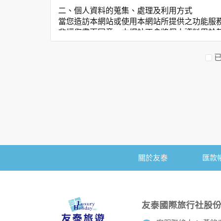
二、個人資料的蒐集、處理及利用方式
當您造訪本網站或使用本網站所提供之功能服
非經您書面同意，本網站不會將個人資料用於
本網站在您使用服務信箱、問卷調查等互動性
於一般瀏覽時，伺服器會自行記錄相關行徑，
考依據，此記錄為內部應用，決不對外公佈。
為提供精確的服務，我們會將收集的問卷調查
明文字，但不涉及特定個人之資料。
三、資料之保護
本網站主機均設有防火牆、防毒系統等相關的
人員才能接觸您的個人資料，相關處理人員皆
如因業務需要有必要委託其他單位提供服務時
關於友泰
匯款
四、網站對外的相關連結
本網站的網頁提供其他網站的網路連結，您也
連結網站中的隱私權保護政策。
五、與第三人共用個人資料之政策
友泰國際旅行社股
本網站絕不會提供、交換、出租或出售任何您