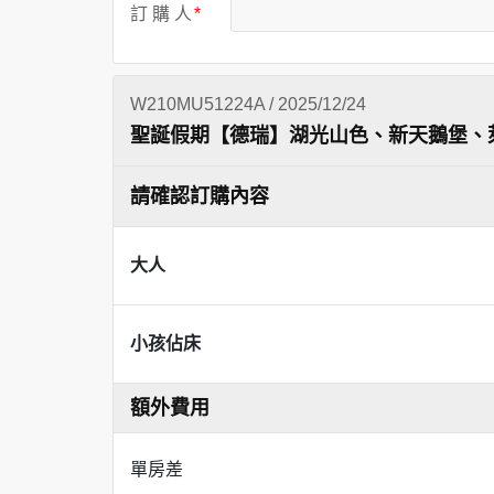
訂 購 人
W210MU51224A / 2025/12/24
聖誕假期【德瑞】湖光山色、新天鵝堡、萊
請確認訂購內容
大人
小孩佔床
額外費用
單房差