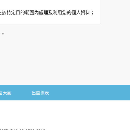
在該特定目的範圍內處理及利用您的個人資料；
用時間等。
及點選資料記錄等，做為我們增進網站服務的參
」。
供內部研究外，我們會視需要公佈統計數據及說
個人資料採用嚴格的保護措施，只由經過授權的
。
以確定其將確實遵守。
國天氣
出團總表
不適用本網站的隱私權保護政策，您必須參考該
依據或合約義務者，不在此限。