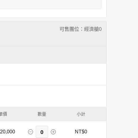
可售團位：經濟艙
0
單價
數量
小計
20,000
0
NT$0