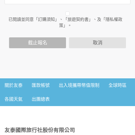
外的相關連結網站，也不適用於非本網站所委託或參與管理的
人員。
已閱讀並同意「訂購須知」、「旅遊契約書」、及「隱私權政
二、個人資料的蒐集、處理及利用方式
策」。
當您造訪本網站或使用本網站所提供之功能服務時，我們將視
該服務功能性質，請您提供必要的個人資料，並在該特定目的
範圍內處理及利用您的個人資料；非經您書面同意，本網站不
截止報名
取消
會將個人資料用於其他用途。
本網站在您使用服務信箱、問卷調查等互動性功能時，會保留
您所提供的姓名、電子郵件地址、聯絡方式及使用時間等。
於一般瀏覽時，伺服器會自行記錄相關行徑，包括您使用連線
設備的IP位址、使用時間、使用的瀏覽器、瀏覽及點選資料記
錄等，做為我們增進網站服務的參考依據，此記錄為內部應
用，決不對外公佈。
關於友泰
匯款帳號
出入境攜帶幣值限制
全球時區
為提供精確的服務，我們會將收集的問卷調查內容進行統計與
分析，分析結果之統計數據或說明文字呈現，除供內部研究
各國天氣
出團總表
外，我們會視需要公佈統計數據及說明文字，但不涉及特定個
人之資料。
三、資料之保護
本網站主機均設有防火牆、防毒系統等相關的各項資訊安全設
友泰國際旅行社股份有限公司
備及必要的安全防護措施，加以保護網站及您的個人資料採用