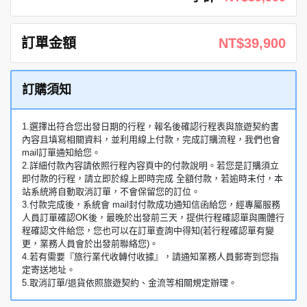
訂單金額
NT$39,900
訂購須知
1.選擇出符合您出發日期的行程，報名後確認行程表與旅遊契約書
內容且填寫相關資料，並利用線上付款，完成訂購流程，我們也會
mail訂單通知給您。
2.詳細付款內容請依照行程內容頁中的付款說明。若您是訂購須立
即付款的行程，請立即於線上即時完成 全額付款，若逾時未付，本
站系統將自動取消訂單，不會保留您的訂位。
3.付款完成後，系統會 mail封付款成功通知信函給您，經專屬服務
人員訂單確認OK後，最晚於出發前三天，提供行程確認單與團體行
程確認文件給您，您也可以在訂單查詢中得知(若行程確認單有變
更，業務人員會於出發前聯絡您)。
4.若有需要『旅行業代收轉付收據』，請通知業務人員郵寄到您指
定寄送地址。
5.取消訂單/退貨依照旅遊契約、金流等相關規定辦理。