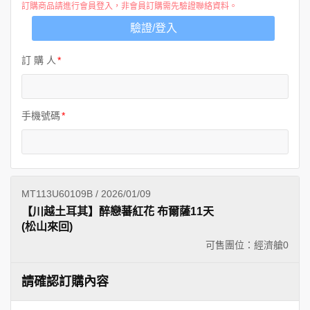
訂購商品請進行會員登入，非會員訂購需先驗證聯絡資料。
驗證/登入
訂 購 人
手機號碼
MT113U60109B / 2026/01/09
【川越土耳其】醉戀蕃紅花 布爾薩11天
(松山來回)
可售團位：經濟艙
0
請確認訂購內容