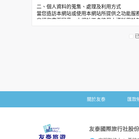
二、個人資料的蒐集、處理及利用方式
當您造訪本網站或使用本網站所提供之功能服
非經您書面同意，本網站不會將個人資料用於
本網站在您使用服務信箱、問卷調查等互動性
於一般瀏覽時，伺服器會自行記錄相關行徑，
考依據，此記錄為內部應用，決不對外公佈。
為提供精確的服務，我們會將收集的問卷調查
明文字，但不涉及特定個人之資料。
三、資料之保護
本網站主機均設有防火牆、防毒系統等相關的
人員才能接觸您的個人資料，相關處理人員皆
如因業務需要有必要委託其他單位提供服務時
關於友泰
匯款
四、網站對外的相關連結
本網站的網頁提供其他網站的網路連結，您也
連結網站中的隱私權保護政策。
五、與第三人共用個人資料之政策
友泰國際旅行社股
本網站絕不會提供、交換、出租或出售任何您