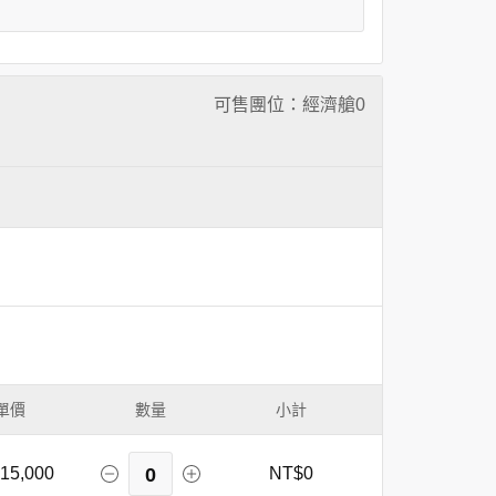
可售團位：經濟艙
0
單價
數量
小計
15,000
0
NT$0