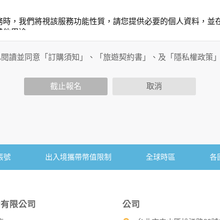
務時，我們將視該服務功能性質，請您提供必要的個人資料，並
其他用途。
功能時，會保留您所提供的姓名、電子郵件地址、聯絡方式及使
包括您使用連線設備的IP位址、使用時間、使用的瀏覽器、瀏覽
已閱讀並同意「訂購須知」、「旅遊契約書」、及「隱私權政策
內容進行統計與分析，分析結果之統計數據或說明文字呈現，除
截止報名
取消
各項資訊安全設備及必要的安全防護措施，加以保護網站及您的
簽有保密合約，如有違反保密義務者，將會受到相關的法律處分
，本網站亦會嚴格要求其遵守保密義務，並且採取必要檢查程序
帳號
出入境攜帶幣值限制
全球時區
各
可經由本網站所提供的連結，點選進入其他網站。但該連結網站
份有限公司
公司
的個人資料給其他個人、團體、私人企業或公務機關，但有法律