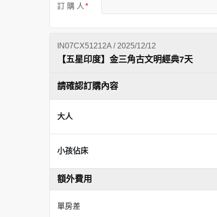
訂 購 人
IN07CX51212A / 2025/12/12
【五星印度】金三角古文明經典7天
請確認訂購內容
大人
小孩佔床
額外費用
單房差