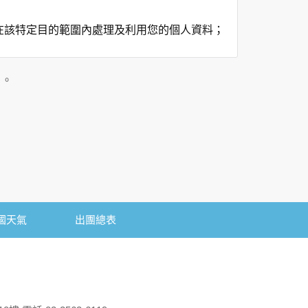
在該特定目的範圍內處理及利用您的個人資料；
用時間等。
及點選資料記錄等，做為我們增進網站服務的參
」。
供內部研究外，我們會視需要公佈統計數據及說
個人資料採用嚴格的保護措施，只由經過授權的
。
以確定其將確實遵守。
國天氣
出團總表
不適用本網站的隱私權保護政策，您必須參考該
依據或合約義務者，不在此限。