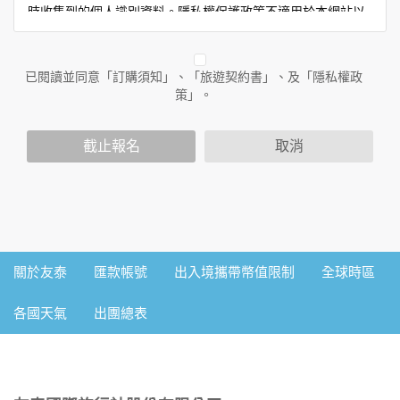
時收集到的個人識別資料。隱私權保護政策不適用於本網站以
外的相關連結網站，也不適用於非本網站所委託或參與管理的
人員。
已閱讀並同意「訂購須知」、「旅遊契約書」、及「隱私權政
二、個人資料的蒐集、處理及利用方式
策」。
當您造訪本網站或使用本網站所提供之功能服務時，我們將視
該服務功能性質，請您提供必要的個人資料，並在該特定目的
範圍內處理及利用您的個人資料；非經您書面同意，本網站不
截止報名
取消
會將個人資料用於其他用途。
本網站在您使用服務信箱、問卷調查等互動性功能時，會保留
您所提供的姓名、電子郵件地址、聯絡方式及使用時間等。
於一般瀏覽時，伺服器會自行記錄相關行徑，包括您使用連線
設備的IP位址、使用時間、使用的瀏覽器、瀏覽及點選資料記
錄等，做為我們增進網站服務的參考依據，此記錄為內部應
用，決不對外公佈。
關於友泰
匯款帳號
出入境攜帶幣值限制
全球時區
為提供精確的服務，我們會將收集的問卷調查內容進行統計與
分析，分析結果之統計數據或說明文字呈現，除供內部研究
各國天氣
出團總表
外，我們會視需要公佈統計數據及說明文字，但不涉及特定個
人之資料。
三、資料之保護
本網站主機均設有防火牆、防毒系統等相關的各項資訊安全設