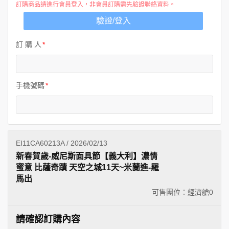
訂購商品請進行會員登入，非會員訂購需先驗證聯絡資料。
驗證/登入
訂 購 人
手機號碼
EI11CA60213A / 2026/02/13
新春賀歲-威尼斯面具節【義大利】濃情
蜜意 比薩奇蹟 天空之城11天~米蘭進-羅
馬出
可售團位：經濟艙
0
請確認訂購內容