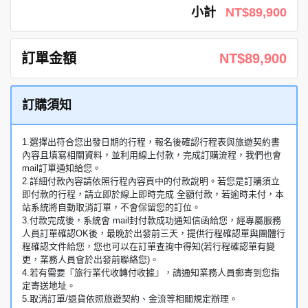
小計
NT$89,900
訂單金額
NT$89,900
訂購須知
1.選擇出符合您出發日期的行程，報名後確認行程表與旅遊契約書
內容且填寫相關資料，並利用線上付款，完成訂購流程，我們也會
mail訂單通知給您。
2.詳細付款內容請依照行程內容頁中的付款說明。若您是訂購須立
即付款的行程，請立即於線上即時完成 全額付款，若逾時未付，本
站系統將自動取消訂單，不會保留您的訂位。
3.付款完成後，系統會 mail封付款成功通知信函給您，經專屬服務
人員訂單確認OK後，最晚於出發前三天，提供行程確認單與團體行
程確認文件給您，您也可以在訂單查詢中得知(若行程確認單有變
更，業務人員會於出發前聯絡您)。
4.若有需要『旅行業代收轉付收據』，請通知業務人員郵寄到您指
定寄送地址。
5.取消訂單/退貨依照旅遊契約、金流等相關規定辦理。