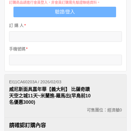
訂購商品請進行會員登入，非會員訂購需先驗證聯絡資料。
驗證/登入
訂 購 人
手機號碼
EI11CA60203A / 2026/02/03
威尼斯面具嘉年華【義大利】 比薩奇蹟
天空之城11天~米蘭進-羅馬出(早鳥前10
名優惠3000)
可售團位：經濟艙
0
請確認訂購內容