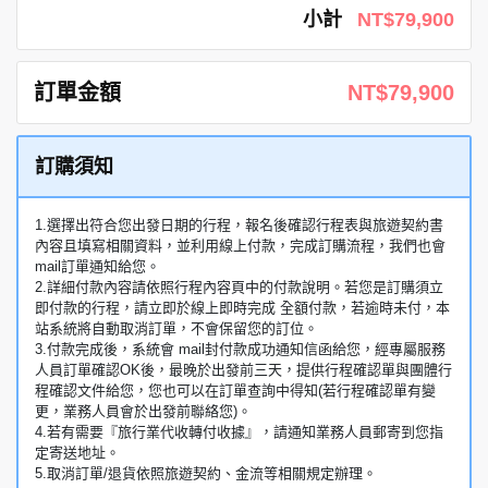
小計
NT$79,900
訂單金額
NT$79,900
訂購須知
1.選擇出符合您出發日期的行程，報名後確認行程表與旅遊契約書
內容且填寫相關資料，並利用線上付款，完成訂購流程，我們也會
mail訂單通知給您。
2.詳細付款內容請依照行程內容頁中的付款說明。若您是訂購須立
即付款的行程，請立即於線上即時完成 全額付款，若逾時未付，本
站系統將自動取消訂單，不會保留您的訂位。
3.付款完成後，系統會 mail封付款成功通知信函給您，經專屬服務
人員訂單確認OK後，最晚於出發前三天，提供行程確認單與團體行
程確認文件給您，您也可以在訂單查詢中得知(若行程確認單有變
更，業務人員會於出發前聯絡您)。
4.若有需要『旅行業代收轉付收據』，請通知業務人員郵寄到您指
定寄送地址。
5.取消訂單/退貨依照旅遊契約、金流等相關規定辦理。