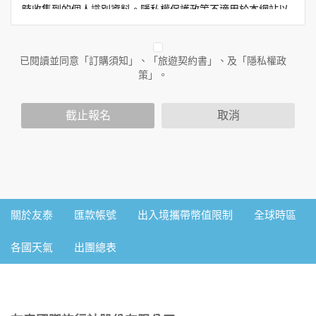
時收集到的個人識別資料。隱私權保護政策不適用於本網站以
外的相關連結網站，也不適用於非本網站所委託或參與管理的
人員。
已閱讀並同意「訂購須知」、「旅遊契約書」、及「隱私權政
二、個人資料的蒐集、處理及利用方式
策」。
當您造訪本網站或使用本網站所提供之功能服務時，我們將視
該服務功能性質，請您提供必要的個人資料，並在該特定目的
範圍內處理及利用您的個人資料；非經您書面同意，本網站不
截止報名
取消
會將個人資料用於其他用途。
本網站在您使用服務信箱、問卷調查等互動性功能時，會保留
您所提供的姓名、電子郵件地址、聯絡方式及使用時間等。
於一般瀏覽時，伺服器會自行記錄相關行徑，包括您使用連線
設備的IP位址、使用時間、使用的瀏覽器、瀏覽及點選資料記
錄等，做為我們增進網站服務的參考依據，此記錄為內部應
用，決不對外公佈。
關於友泰
匯款帳號
出入境攜帶幣值限制
全球時區
為提供精確的服務，我們會將收集的問卷調查內容進行統計與
分析，分析結果之統計數據或說明文字呈現，除供內部研究
各國天氣
出團總表
外，我們會視需要公佈統計數據及說明文字，但不涉及特定個
人之資料。
三、資料之保護
本網站主機均設有防火牆、防毒系統等相關的各項資訊安全設