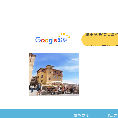
#友泰旅行社的行
原本以為低價團不
感謝領隊 小嵐 
這次去土耳其10
多出來走走才看得
2026/6
傳瀚（小魯）超棒
參加3/18～3
讓整趟旅程更加分
1 個月前
CP值非常高的旅
契；我們的領隊小
我們這一行20個
關於友泰
匯款