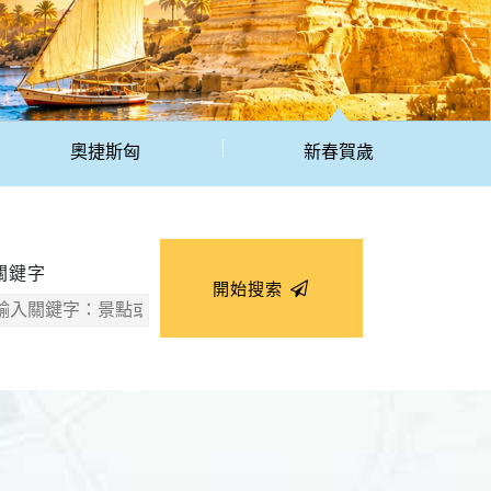
奧捷斯匈
新春賀歲
關鍵字
開始搜索