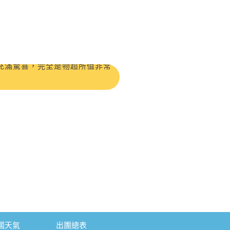
心安排
充滿驚喜，完全是物超所值非常
唸
長、逛街時間會太短。沒想到領隊魯
住宿品質優良，餐食也相當不錯，
旅程更加順利愉快。 這是一趟
 充滿人跟人之間那不需彩排的默
團！
二婚的兒子！喂～超級推薦友泰
，難玩！我們帶著忐忑不安的心出
國天氣
出團總表