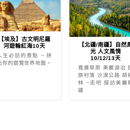
【埃及】古文明尼羅
【北疆/南疆】自然
河遊輪紅海10天
光 人文風情
人生必訪的景點 ~ 拼
友泰【快閃東歐】奧捷斯匈 東歐七大名城10天，CP值很高，旅
10/12/13天
出你的遊覽世界地圖。
寬廣草原 美麗湖泊 
：蘇浤洧
土耳其之旅吃得好住得好，開心的笑..開心的買.開心的刷刷刷..
族村落 沙漠公路 胡
林 ~走吧 探訪美麗
遊 John，詳細的介紹特殊的景色歷史及文化，加深認識土耳其
費優勢在於，設立自費行程讓大家挑選，非常人性化！《🇹🇷土耳其
疆
/12的土耳其10日團，我的領隊是洪紫寧小姐，非常幸運遇到很細
羅斯10天行程，吃住都不錯領隊👍張儀楦（小楦）非常熱忱、隨
能再跟小楦的歐洲團♥️。
友泰旅行的土耳其的團，很幸運的遇到一位很棒的領隊彭天明