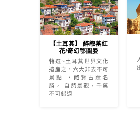
【土耳其】 醉戀蕃紅
花/奇幻鄂圖曼
特選~土耳其世界文化
這次參加 
遺產之，六大非去不可
景點 ，飽覽古蹟名
期，特別推薦領隊
這趟CP值超高的
勝， 自然景觀，千萬
得及當地超帥的導
友泰旅遊團
不可錯過
楊雅涵Clara
我是參加5/3-5
友泰的🇷🇺俄
難雜症，希望未來
第一次參加