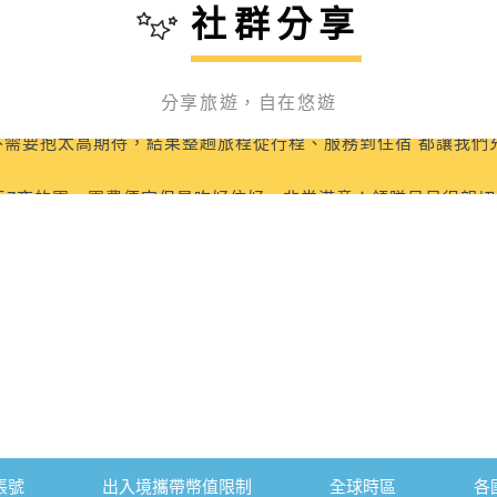
社群分享
程CP值超高參加4/27的土耳其之旅 領隊高大哥專業的帶領與貼
分享旅遊，自在悠遊
需要抱太高期待，結果整趟旅程從行程、服務到住宿 都讓我們
的細心與專業
天7夜的團，團費便宜但是吃好住好，非常滿意！領隊貝貝很親切
到很多不可思議 很震撼的地方 跟了好幾團 還是阿東導遊最愛
/17參加西班牙🇪🇸11天旅遊，一開始其實還滿擔心拉車時間太
！
/27的奧捷斯匈10日遊，整體行程安排得非常順暢，玩得很充實。
。 特別要稱讚領隊黃弘偉，專業又認真負責，讓人很安心，也讓
緣分就是這麼奇妙～ 一趟浪漫的土耳其之旅 充滿歡笑 充滿溫暖
行，留下了滿滿美好回憶。未來有機會，一定還會再參加友泰的
蘇 真的好的沒話說 甚至可愛到爆…我都在想 這會不會是我爸
人參加9/7土耳其之旅，之前聽朋友說土耳其吃不好，都看石頭
帳號
出入境攜帶幣值限制
全球時區
各