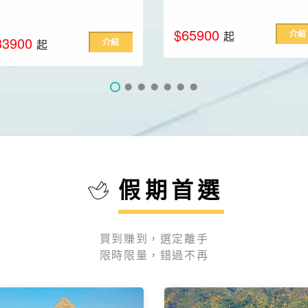
$65900
介紹
起
33900
介紹
起
假期首選
買到賺到，選定離手
限時限量，錯過不再