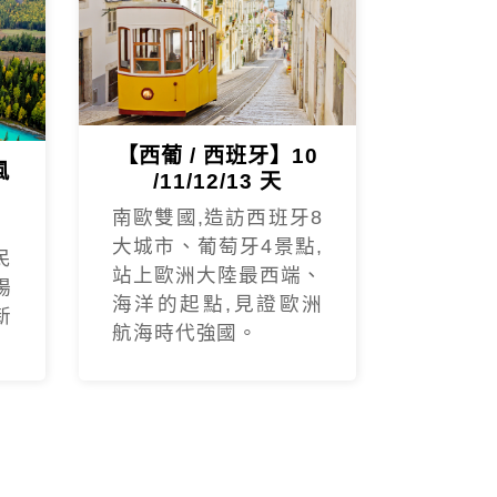
【西葡 / 西班牙】10
風
/11/12/13 天
南歐雙國,造訪西班牙8
程風景很美麗，吃住也都符合預
大城市、葡萄牙4景點,
民
站上歐洲大陸最西端、
..土耳其景點豐富，專業的領隊正
楊
海洋的起點,見證歐洲
新
國家
10日遊》 🌟- 極推導遊：
航海時代強國。
心很貼心
和，積極細心的幫大家解決諸多疑