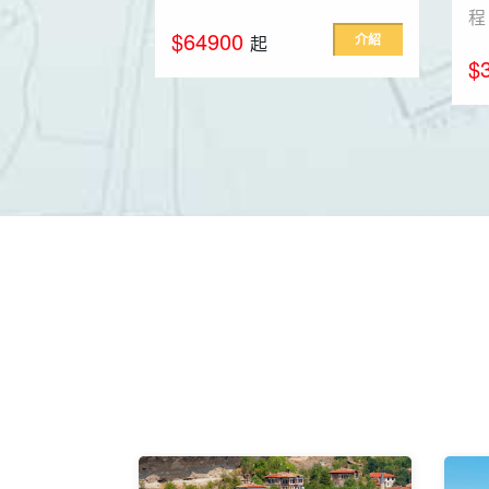
程
$64900
介紹
起
$