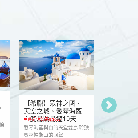
【克斯】
【希臘】眾神之國、
秘十六湖國
0
天空之城、愛琴海藍
天
早鳥前10名優惠3
白雙島跳島遊10天
早鳥前10名優惠3000
歐洲綠色寶石
羅倫
愛琴海藍與白的天堂雙島 聆聽
必遊16湖 解
奧林帕斯山的回聲
藍與綠