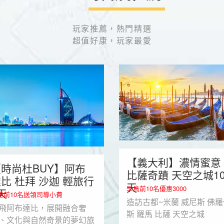
玩家推薦，熱門精選
超值好康，玩家最愛
【義大利】濃情蜜意
時尚杜BUY】阿布
比薩奇蹟 天空之城1
比 杜拜 沙迦 輕旅行
天
早鳥前10名優惠3000
天
惠前10名送領司導小費
造訪古都~米蘭 威尼斯 佛
飛阿布達比，展開融合奢
斯 羅馬 比薩 天空之城
、文化與自然奇景的夢幻旅