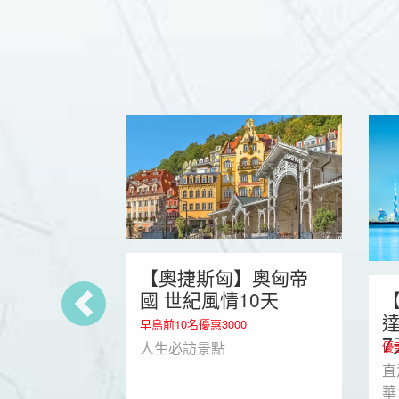
【奧捷斯匈】奧匈帝
國 世紀風情10天
【
達
早鳥前10名優惠3000
7
人生必訪景點
優
直
華