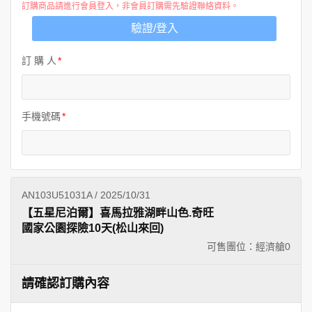
訂購商品請進行會員登入，非會員訂購需先驗證聯絡資料。
驗證/登入
訂 購 人
手機號碼
AN103U51031A / 2025/10/31
【五星尼泊爾】喜馬拉雅湖畔山色.奇旺
國家公園探險10天(松山來回)
可售團位：經濟艙
0
請確認訂購內容