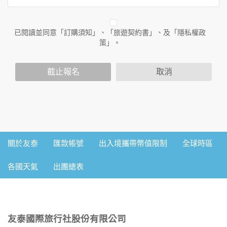
外的相關連結網站，也不適用於非本網站所委託或參與管理的
人員。
已閱讀並同意「訂購須知」、「旅遊契約書」、及「隱私權政
二、個人資料的蒐集、處理及利用方式
策」。
當您造訪本網站或使用本網站所提供之功能服務時，我們將視
該服務功能性質，請您提供必要的個人資料，並在該特定目的
範圍內處理及利用您的個人資料；非經您書面同意，本網站不
截止報名
取消
會將個人資料用於其他用途。
本網站在您使用服務信箱、問卷調查等互動性功能時，會保留
您所提供的姓名、電子郵件地址、聯絡方式及使用時間等。
於一般瀏覽時，伺服器會自行記錄相關行徑，包括您使用連線
設備的IP位址、使用時間、使用的瀏覽器、瀏覽及點選資料記
錄等，做為我們增進網站服務的參考依據，此記錄為內部應
用，決不對外公佈。
關於友泰
匯款帳號
出入境攜帶幣值限制
全球時區
為提供精確的服務，我們會將收集的問卷調查內容進行統計與
分析，分析結果之統計數據或說明文字呈現，除供內部研究
各國天氣
出團總表
外，我們會視需要公佈統計數據及說明文字，但不涉及特定個
人之資料。
三、資料之保護
本網站主機均設有防火牆、防毒系統等相關的各項資訊安全設
友泰國際旅行社股份有限公司
備及必要的安全防護措施，加以保護網站及您的個人資料採用