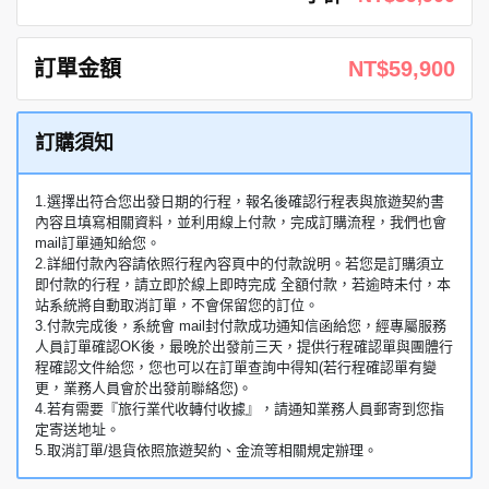
訂單金額
NT$59,900
訂購須知
1.選擇出符合您出發日期的行程，報名後確認行程表與旅遊契約書
內容且填寫相關資料，並利用線上付款，完成訂購流程，我們也會
mail訂單通知給您。
2.詳細付款內容請依照行程內容頁中的付款說明。若您是訂購須立
即付款的行程，請立即於線上即時完成 全額付款，若逾時未付，本
站系統將自動取消訂單，不會保留您的訂位。
3.付款完成後，系統會 mail封付款成功通知信函給您，經專屬服務
人員訂單確認OK後，最晚於出發前三天，提供行程確認單與團體行
程確認文件給您，您也可以在訂單查詢中得知(若行程確認單有變
更，業務人員會於出發前聯絡您)。
4.若有需要『旅行業代收轉付收據』，請通知業務人員郵寄到您指
定寄送地址。
5.取消訂單/退貨依照旅遊契約、金流等相關規定辦理。