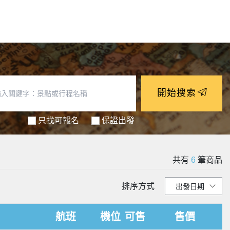
開始搜索
只找可報名
保證出發
共有
6
筆商品
排序方式
航班
機位
可售
售價