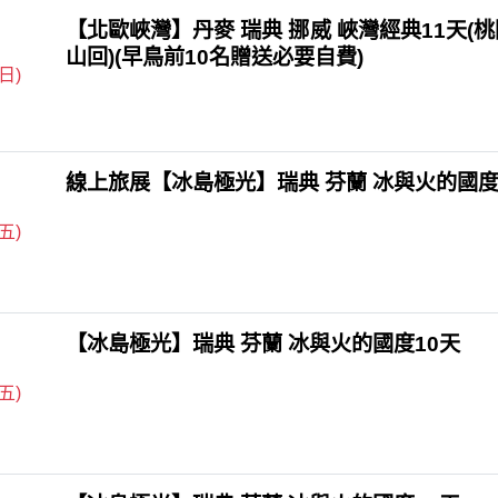
【北歐峽灣】丹麥 瑞典 挪威 峽灣經典11天(
山回)(早鳥前10名贈送必要自費)
(日)
線上旅展【冰島極光】瑞典 芬蘭 冰與火的國度
(五)
【冰島極光】瑞典 芬蘭 冰與火的國度10天
(五)