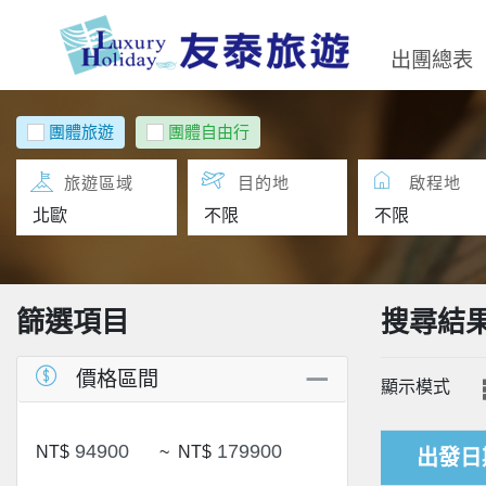
出團總表
團體旅遊
團體自由行
旅遊區域
目的地
啟程地
篩選項目
搜尋結
價格區間
顯示模式
NT$
~
NT$
出發日