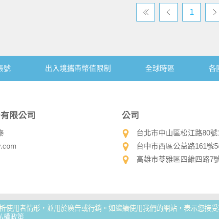
1
帳號
出入境攜帶幣值限制
全球時區
各
份有限公司
公司
泰
台北市中山區松江路80號10樓 
y.com
台中市西區公益路161號5樓-1
高雄市苓雅區四維四路7號13樓
方分析使用者情形，並用於廣告或行銷。如繼續使用我們的網站，表示您接受我們
體 │ 旅遊種類：綜合旅行社 │ 觀光局證號：交觀綜2175 │ 品保證
私權政策